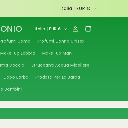
P
Italia | EUR €
a
e
P
TONIO
Accedi
Carrello
Italia | EUR €
s
a
Profumi Uomo
Profumi Donna Unisex
e
e
Make-up Labbra
Make-up Mani
/
s
A
uma Doccia
e
Struccanti Acqua Micellare
r
/
Dopo Barba
Prodotti Per La Barba
e
A
lo Bambini
a
r
g
e
e
a
o