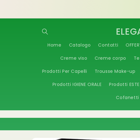
Vai
Benvenuti nello STORE Elegace & Beauty by
direttamente
Vespoli
ai contenuti
ELEG
Home
Catalogo
Contatti
OFFER
Creme viso
Creme corpo
Te
Prodotti Per Capelli
Trousse Make-up
Prodotti IGIENE ORALE
Prodotti EST
Cofanetti
Passa alle