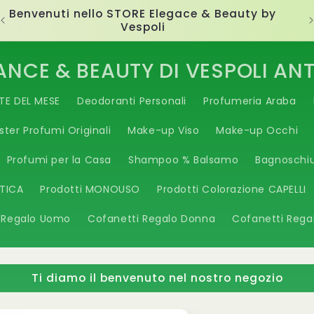
Ti diamo il benvenuto nel nostro negozio
ANCE & BEAUTY DI VESPOLI AN
TE DEL MESE
Deodoranti Personali
Profumeria Araba
ster Profumi Originali
Make-up Viso
Make-up Occhi
Profumi per la Casa
Shampoo % Balsamo
Bagnoschi
ETICA
Prodotti MONOUSO
Prodotti Colorazione CAPELLI
 Regalo Uomo
Cofanetti Regalo Donna
Cofanetti Rega
Ti diamo il benvenuto nel nostro negozio