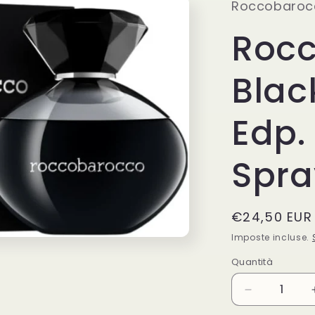
Roccobaroc
Roc
Blac
Edp.
Spra
Prezzo
€24,50 EUR
di
Imposte incluse.
listino
Quantità
Quantità
Diminuisci
quantità