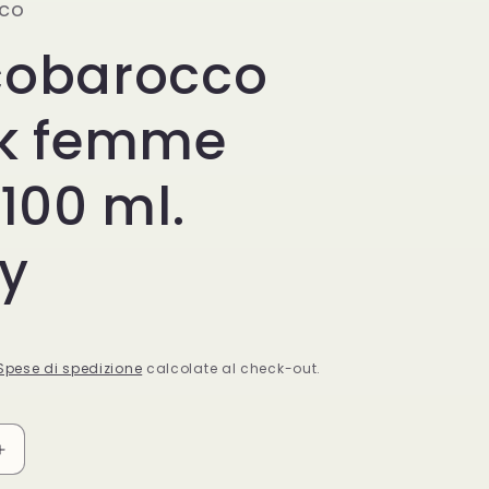
g
co
g
e
cobarocco
r
o
a
g
k femme
f
r
i
a
 100 ml.
c
f
y
a
i
c
a
Spese di spedizione
calcolate al check-out.
Aumenta
quantità