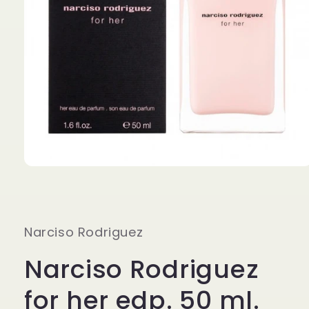
Apri
contenuti
multimediali
1
in
finestra
Narciso Rodriguez
modale
Narciso Rodriguez
for her edp. 50 ml.