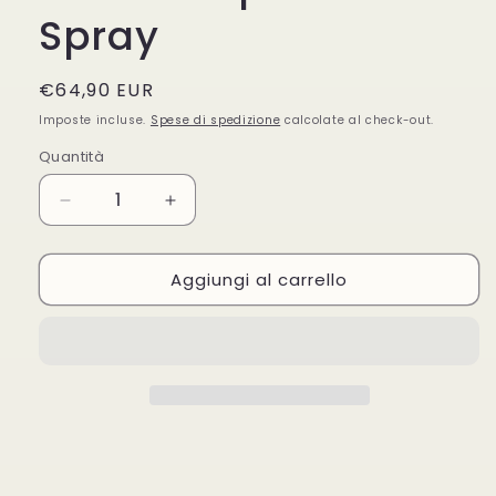
Spray
Prezzo
€64,90 EUR
di
Imposte incluse.
Spese di spedizione
calcolate al check-out.
listino
Quantità
Quantità
Diminuisci
Aumenta
quantità
quantità
per
per
Aggiungi al carrello
Narciso
Narciso
Rodriguez
Rodriguez
for
for
her
her
edp.
edp.
50
50
ml.
ml.
Spray
Spray