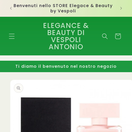
Vai
Benvenuti nello STORE Elegace & Beauty
direttamente
by Vespoli
ai contenuti
ELEGANCE &
BEAUTY DI
Carrello
VESPOLI
ANTONIO
Ti diamo il benvenuto nel nostro negozio
Passa alle
informazioni
sul
prodotto