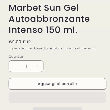
Marbet Sun Gel
Autoabbronzante
Intenso 150 ml.
Prezzo
€9,00 EUR
di
Imposte incluse.
Spese di spedizione
calcolate al check-out.
listino
Quantità
Quantità
Diminuisci
Aumenta
quantità
quantità
per
per
Aggiungi al carrello
Marbet
Marbet
Sun
Sun
Gel
Gel
Autoabbronzante
Autoabbronzante
Intenso
Intenso
150
150