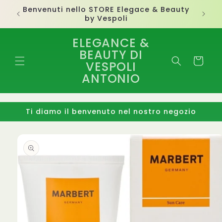
Vai
Benvenuti nello STORE Elegace & Beauty
direttamente
by Vespoli
ai contenuti
ELEGANCE &
BEAUTY DI
Carrello
VESPOLI
ANTONIO
Ti diamo il benvenuto nel nostro negozio
Passa alle
informazioni
sul
prodotto