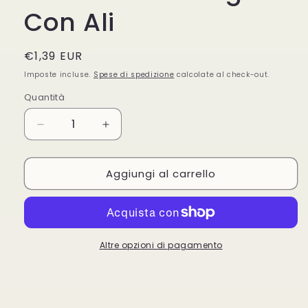
Con Ali
Prezzo
€1,39 EUR
di
Imposte incluse.
Spese di spedizione
calcolate al check-out.
listino
Quantità
Quantità
Diminuisci
Aumenta
quantità
quantità
per
per
Aggiungi al carrello
Lines
Lines
Assorbenti
Assorbenti
Seta
Seta
Ultra
Ultra
9
9
Lungo
Lungo
Altre opzioni di pagamento
Con
Con
Ali
Ali