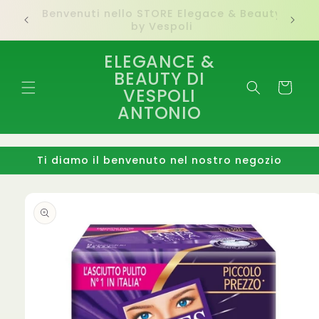
Vai
direttamente
Ti diamo il benvenuto nel nostro negozio
ai contenuti
ELEGANCE &
BEAUTY DI
Carrello
VESPOLI
ANTONIO
Ti diamo il benvenuto nel nostro negozio
Passa alle
informazioni
sul
prodotto