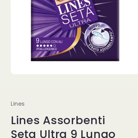
Apri
contenuti
multimediali
1
in
finestra
Lines
modale
Lines Assorbenti
Seta Ultra 9 Lungo