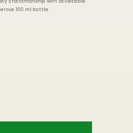
ity craftsmanship with accessible
nerous 100 ml bottle.