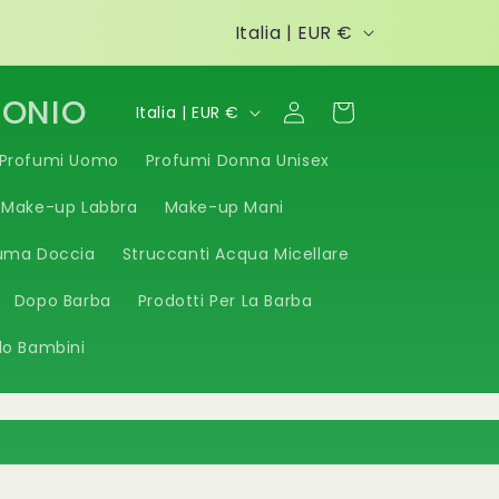
P
Italia | EUR €
a
e
P
TONIO
Accedi
Carrello
Italia | EUR €
s
a
Profumi Uomo
Profumi Donna Unisex
e
e
Make-up Labbra
Make-up Mani
/
s
A
uma Doccia
e
Struccanti Acqua Micellare
r
/
Dopo Barba
Prodotti Per La Barba
e
A
lo Bambini
a
r
g
e
e
a
o