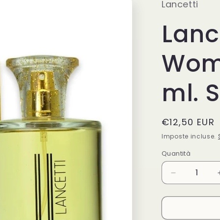
Lancetti
Lanc
Woma
ml. 
Prezzo
€12,50 EUR
di
Imposte incluse.
listino
Quantità
Quantità
Diminuisci
quantità
per
Lancetti
Oro