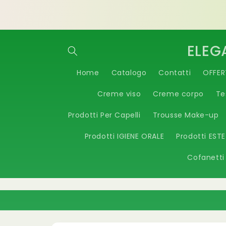
Vai
Benvenuti nello STORE Elegace & Beauty by
direttamente
Vespoli
ai contenuti
ELEG
Home
Catalogo
Contatti
OFFER
Creme viso
Creme corpo
Te
Prodotti Per Capelli
Trousse Make-up
Prodotti IGIENE ORALE
Prodotti EST
Cofanetti
Passa alle