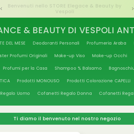
Ti diamo il benvenuto nel nostro negozio
ANCE & BEAUTY DI VESPOLI AN
TE DEL MESE
Deodoranti Personali
Profumeria Araba
ster Profumi Originali
Make-up Viso
Make-up Occhi
Profumi per la Casa
Shampoo % Balsamo
Bagnoschi
ETICA
Prodotti MONOUSO
Prodotti Colorazione CAPELLI
 Regalo Uomo
Cofanetti Regalo Donna
Cofanetti Rega
Ti diamo il benvenuto nel nostro negozio