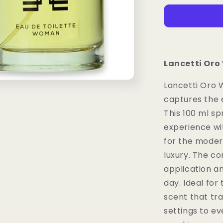
Woman
edt.
100
ml.
Spray
Lancetti Oro
Lancetti Oro 
captures the
This 100 ml sp
experience wi
for the mode
luxury. The c
application a
day. Ideal for
scent that tr
settings to e