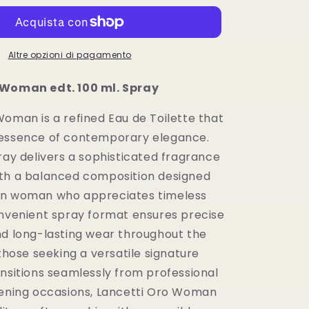
Woman
edt.
100
ml.
Altre opzioni di pagamento
Spray
 Woman edt. 100 ml. Spray
Woman is a refined Eau de Toilette that
 essence of contemporary elegance.
ray delivers a sophisticated fragrance
th a balanced composition designed
rn woman who appreciates timeless
onvenient spray format ensures precise
nd long-lasting wear throughout the
 those seeking a versatile signature
ansitions seamlessly from professional
vening occasions, Lancetti Oro Woman