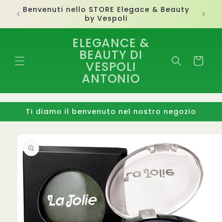
Vai
Benvenuti nello STORE Elegace & Beauty
direttamente
by Vespoli
ai contenuti
ELEGANCE &
BEAUTY DI
Carrello
VESPOLI
ANTONIO
Ti diamo il benvenuto nel nostro negozio
Passa alle
informazioni
sul
prodotto