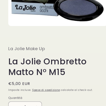
Apri
contenuti
multimediali
1
in
finestra
La Jolie Make Up
modale
La Jolie Ombretto
Matto N° M15
Prezzo
€5,00 EUR
di
Imposte incluse.
Spese di spedizione
calcolate al check-out.
listino
Quantità
Quantità