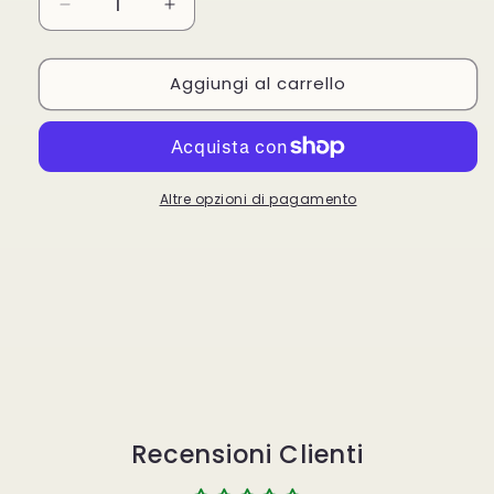
Diminuisci
Aumenta
quantità
quantità
per
per
Aggiungi al carrello
La
La
Jolie
Jolie
Ombretto
Ombretto
Matto
Matto
N°
N°
M15
M15
Altre opzioni di pagamento
Recensioni Clienti