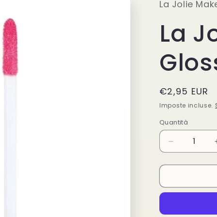
La Jolie Mak
La Jo
Glos
Prezzo
€2,95 EUR
di
Imposte incluse.
listino
Quantità
Quantità
Diminuisci
quantità
per
La
Jolie
Extra
Gloss
N°