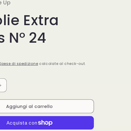
g
e Up
g
e
lie Extra
r
o
a
g
s N° 24
f
r
i
a
c
f
Spese di spedizione
calcolate al check-out.
a
i
c
Aumenta
a
quantità
per
Aggiungi al carrello
La
Jolie
Extra
Gloss
N°