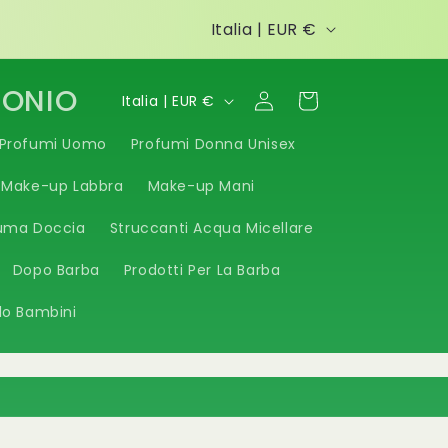
P
Italia | EUR €
a
e
P
TONIO
Accedi
Carrello
Italia | EUR €
s
a
Profumi Uomo
Profumi Donna Unisex
e
e
Make-up Labbra
Make-up Mani
/
s
A
uma Doccia
e
Struccanti Acqua Micellare
r
/
Dopo Barba
Prodotti Per La Barba
e
A
lo Bambini
a
r
g
e
e
a
o