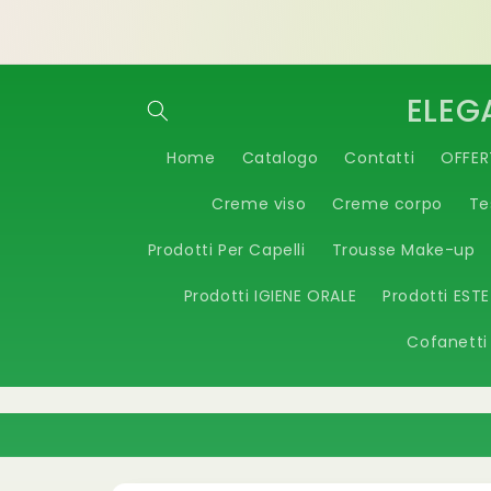
Vai
Benvenuti nello STORE Elegace & Beauty by
direttamente
Vespoli
ai contenuti
ELEG
Home
Catalogo
Contatti
OFFER
Creme viso
Creme corpo
Te
Prodotti Per Capelli
Trousse Make-up
Prodotti IGIENE ORALE
Prodotti EST
Cofanetti
Passa alle