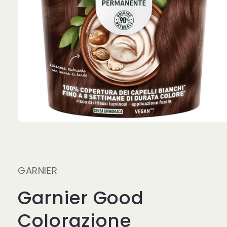
Apri
contenuti
multimediali
1
in
finestra
GARNIER
modale
Garnier Good
Colorazione