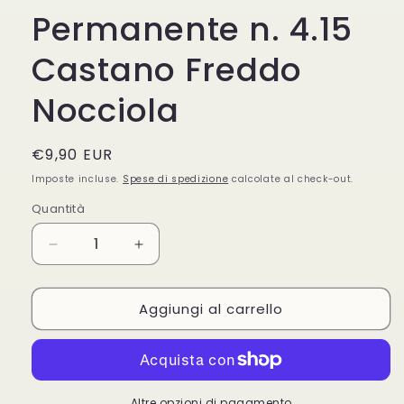
Permanente n. 4.15
Castano Freddo
Nocciola
Prezzo
€9,90 EUR
di
Imposte incluse.
Spese di spedizione
calcolate al check-out.
listino
Quantità
Quantità
Diminuisci
Aumenta
quantità
quantità
per
per
Aggiungi al carrello
Garnier
Garnier
Good
Good
Colorazione
Colorazione
Permanente
Permanente
n.
n.
4.15
4.15
Altre opzioni di pagamento