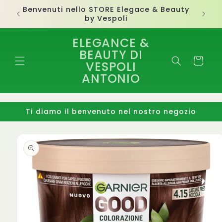
Vai
Beauty
direttamente
ai contenuti
ELEGANCE &
BEAUTY DI
Carrello
VESPOLI
ANTONIO
Ti diamo il benvenuto nel nostro negozio
Passa alle
informazioni
sul
prodotto