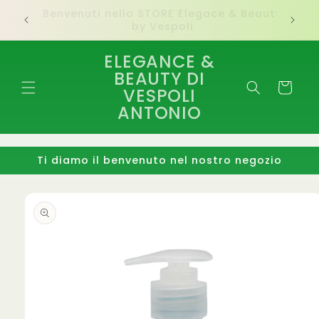
Vai
auty
direttamente
Ti diamo il benvenuto nel nostro negozio
ai contenuti
ELEGANCE &
BEAUTY DI
Carrello
VESPOLI
ANTONIO
Ti diamo il benvenuto nel nostro negozio
Passa alle
informazioni
sul
prodotto