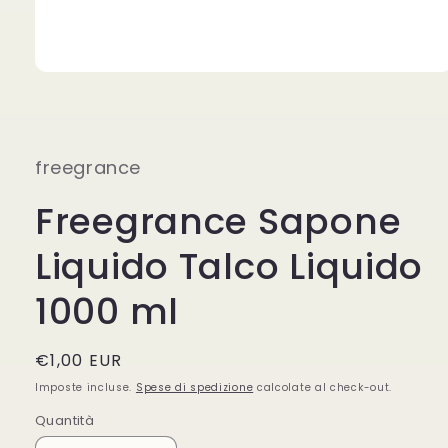
Apri
contenuti
multimediali
1
in
finestra
freegrance
modale
Freegrance Sapone
Liquido Talco Liquido
1000 ml
Prezzo
€1,00 EUR
di
Imposte incluse.
Spese di spedizione
calcolate al check-out.
listino
Quantità
Quantità