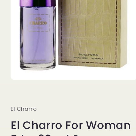
Apri
contenuti
multimediali
1
in
finestra
El Charro
modale
El Charro For Woman