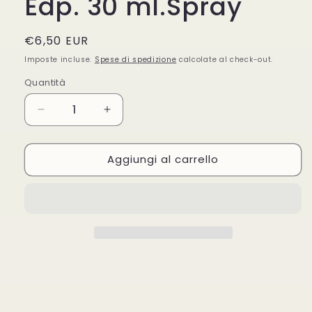
Edp. 30 ml.Spray
Prezzo
€6,50 EUR
di
Imposte incluse.
Spese di spedizione
calcolate al check-out.
listino
Quantità
Quantità
Diminuisci
Aumenta
quantità
quantità
per
per
Aggiungi al carrello
El
El
Charro
Charro
For
For
Woman
Woman
Edp.
Edp.
30
30
ml.Spray
ml.Spray