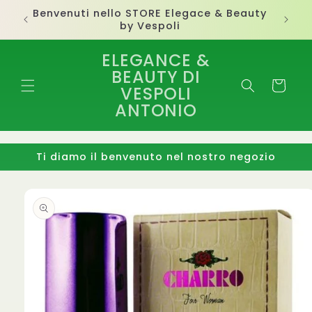
Vai
direttamente
Ti diamo il benvenuto nel nostro negozio
ai contenuti
ELEGANCE &
BEAUTY DI
Carrello
VESPOLI
ANTONIO
Ti diamo il benvenuto nel nostro negozio
Passa alle
informazioni
sul
prodotto