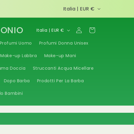
P
Italia | EUR €
a
e
P
TONIO
Accedi
Carrello
Italia | EUR €
s
a
Profumi Uomo
Profumi Donna Unisex
e
e
Make-up Labbra
Make-up Mani
/
s
A
uma Doccia
e
Struccanti Acqua Micellare
r
/
Dopo Barba
Prodotti Per La Barba
e
A
lo Bambini
a
r
g
e
e
a
o