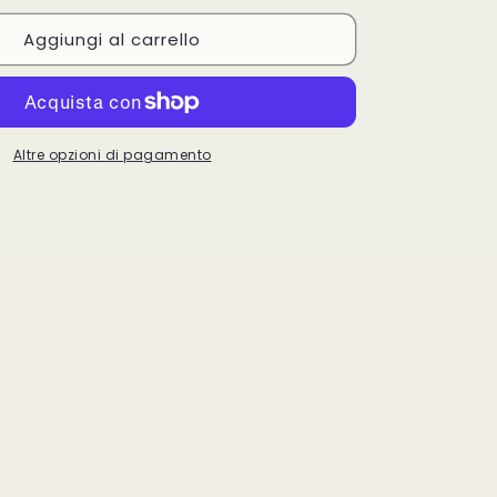
per
Aggiungi al carrello
DermoLab
Crema
Idratante
e
Opacizzante
50
ml
Altre opzioni di pagamento