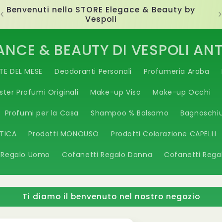
Ti diamo il benvenuto nel nostro negozio
ANCE & BEAUTY DI VESPOLI AN
TE DEL MESE
Deodoranti Personali
Profumeria Araba
ster Profumi Originali
Make-up Viso
Make-up Occhi
Profumi per la Casa
Shampoo % Balsamo
Bagnoschi
ETICA
Prodotti MONOUSO
Prodotti Colorazione CAPELLI
 Regalo Uomo
Cofanetti Regalo Donna
Cofanetti Rega
Ti diamo il benvenuto nel nostro negozio