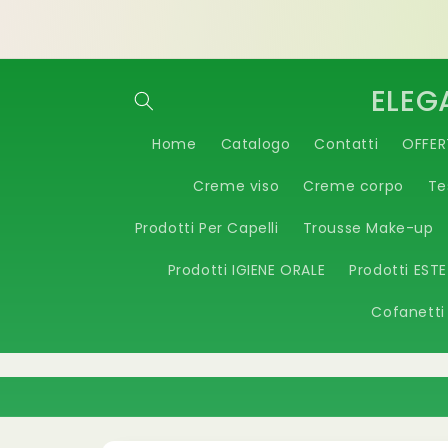
Vai
Benvenuti nello STORE Elegace & Beauty by
direttamente
Vespoli
ai contenuti
ELEG
Home
Catalogo
Contatti
OFFER
Creme viso
Creme corpo
Te
Prodotti Per Capelli
Trousse Make-up
Prodotti IGIENE ORALE
Prodotti EST
Cofanetti
Passa alle