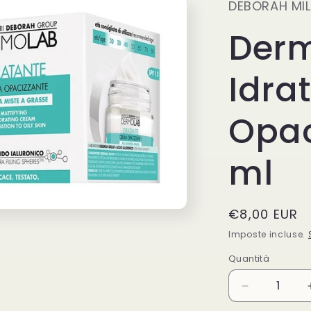
DEBORAH MI
Der
Idra
Opac
ml
Prezzo
€8,00 EUR
di
Imposte incluse.
listino
Quantità
Quantità
Diminuisci
quantità