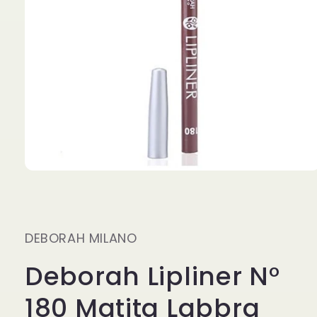
Apri
contenuti
multimediali
1
in
finestra
DEBORAH MILANO
modale
Deborah Lipliner N°
180 Matita Labbra