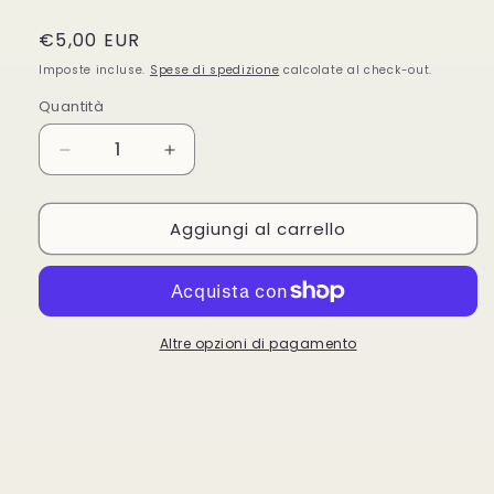
Prezzo
€5,00 EUR
di
Imposte incluse.
Spese di spedizione
calcolate al check-out.
listino
Quantità
Quantità
Diminuisci
Aumenta
quantità
quantità
per
per
Aggiungi al carrello
Deborah
Deborah
Lipliner
Lipliner
N°
N°
180
180
Matita
Matita
Labbra
Labbra
Altre opzioni di pagamento