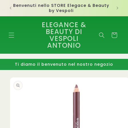
Vai
Benvenuti nello STORE Elegace & Beauty
direttamente
by Vespoli
ai contenuti
ELEGANCE &
BEAUTY DI
Carrello
VESPOLI
ANTONIO
Ti diamo il benvenuto nel nostro negozio
Passa alle
informazioni
sul
prodotto