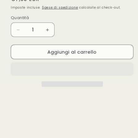
di
Imposte incluse.
Spese di spedizione
calcolate al check-out.
listino
Quantità
Quantità
Diminuisci
Aumenta
quantità
quantità
per
per
Aggiungi al carrello
Aquolina
Aquolina
Vivi
Vivi
Natura
Natura
3
3
Bagno
Bagno
Doccia
Doccia
Dolce
Dolce
Natura
Natura
100
100
ml
ml