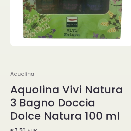
Apri
contenuti
multimediali
1
in
finestra
Aquolina
modale
Aquolina Vivi Natura
3 Bagno Doccia
Dolce Natura 100 ml
Prezzo
€7,50 EUR