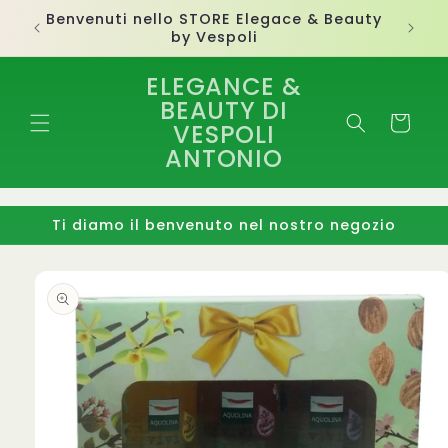
Vai
Benvenuti nello STORE Elegace & Beauty
direttamente
by Vespoli
ai contenuti
ELEGANCE &
BEAUTY DI
Carrello
VESPOLI
ANTONIO
Ti diamo il benvenuto nel nostro negozio
Passa alle
informazioni
sul
prodotto